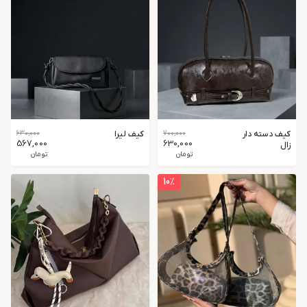
کیف دسته دار
700,000
کیف لیرا
630,000
567,000
630,000
زال
تومان
تومان
10
٪