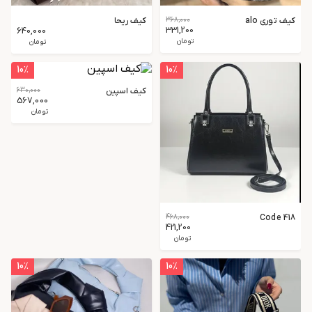
کیف توری alo
368,000
کیف ریحا
331,200
640,000
تومان
تومان
10
٪
10
٪
کیف اسپین
630,000
567,000
تومان
468,000
Code 418
421,200
تومان
10
٪
10
٪