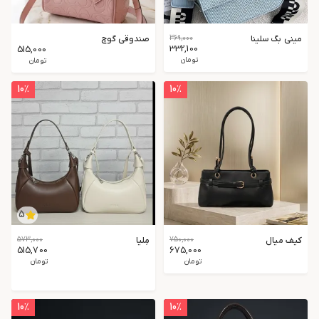
مینی بگ سلینا
369,000
صندوقی گوچ
332,100
515,000
تومان
تومان
10
٪
10
٪
5
کیف میال
750,000
مِلیا
573,000
515,700
675,000
تومان
تومان
10
٪
10
٪