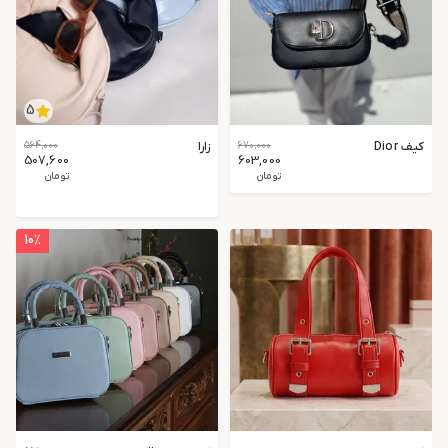
5
کیف Dior
670,000
زارا
564,000
507,600
603,000
تومان
تومان
10
٪