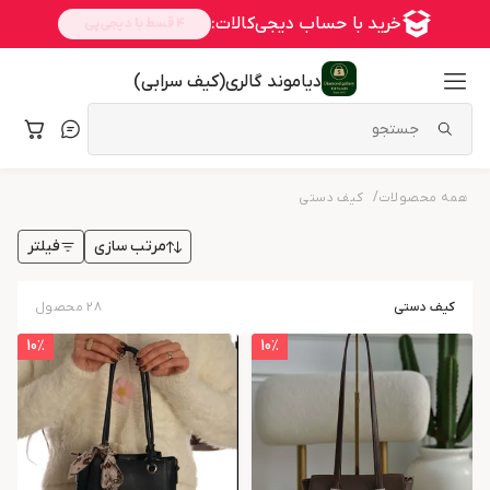
دیاموند گالری(کیف سرابی)
/
همه محصولات
کیف دستی
فیلتر
مرتب سازی
کیف دستی
۲۸
محصول
10
٪
10
٪