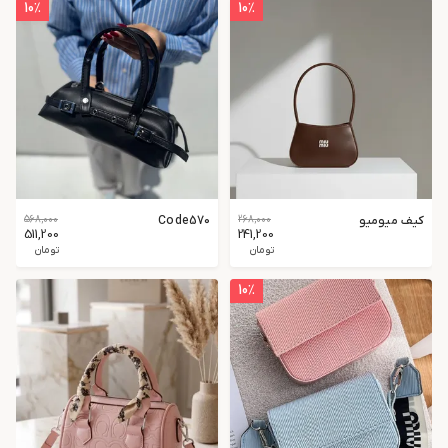
10
٪
10
٪
کیف میومیو
268,000
Code570
568,000
511,200
241,200
تومان
تومان
10
٪