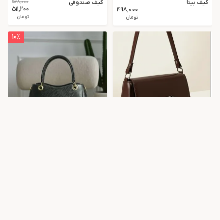
کیف بیتا
کیف صندوقی
568,000
511,200
498,000
تومان
تومان
10
٪
کیف
code505
810,000
729,000
500,000
پاسپورتیch
تومان
تومان
10
٪
22
٪