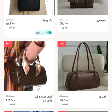
هرمس
568,000
بگ ولیا
568,000
511,200
511,200
تومان
تومان
ارسال امروز
10
٪
10
٪
امیری
568,000
کیف صندوقی
468,000
421,200
511,200
مارک دار
تومان
تومان