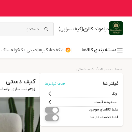
دیاموند گالری(کیف سرابی)
دسته بندی کالاها
شگفت‌انگیزها
مینی بگ
کوله
ساک ب
/
همه محصولات
کیف دستی
کیف دستی
فیلتر ها
حذف فیلترها
مرتب سازی براسا
رنگ
محدوده قیمت
فقط کالاهای موجود
فقط تخفیف دار ها