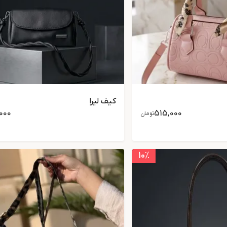
کیف لیرا
000
515,000
تومان
10
٪