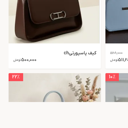
کیف پاسپورتیch
568,000
500,000
511,2
تومان
تومان
22
٪
10
٪