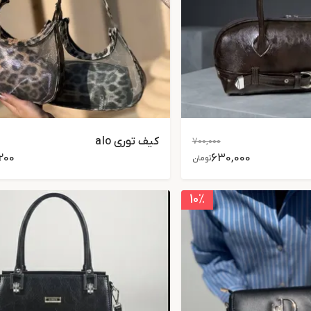
کیف توری alo
700,000
200
630,000
تومان
10
٪