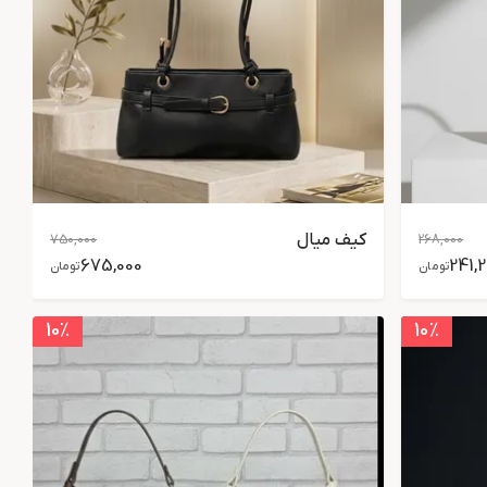
کیف میال
750,000
268,000
675,000
241,
تومان
تومان
10
٪
10
٪