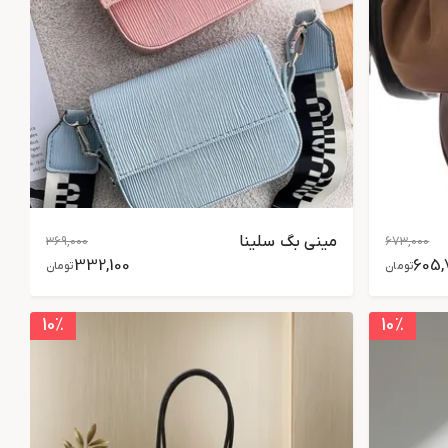
مینی بگ سلینا
369,000
673,000
332,100
605,
تومان
تومان
10
٪
10
٪