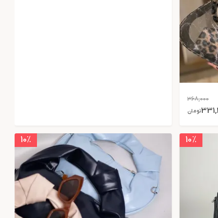
368,000
331,
تومان
10
٪
10
٪