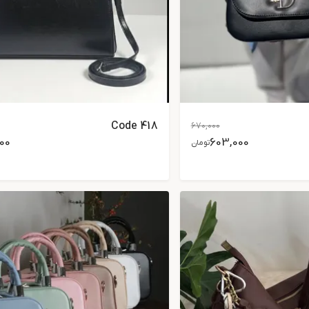
Code 418
670,000
200
603,000
تومان