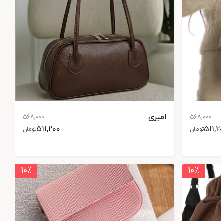
امیری
568,000
568,000
511,200
511,2
تومان
تومان
10
٪
10
٪