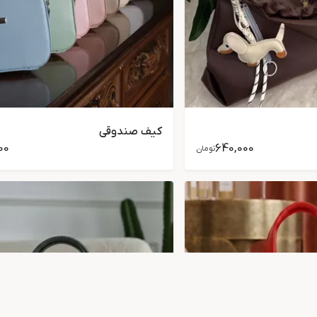
کیف صندوقی
00
640,000
تومان