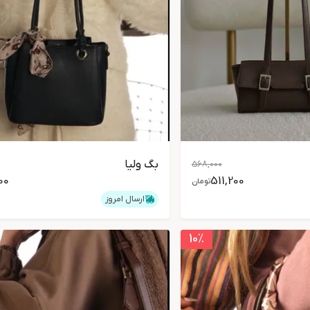
بگ ولیا
568,000
00
511,200
تومان
ارسال امروز
10
٪