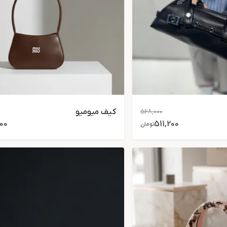
کیف میومیو
568,000
200
511,200
تومان