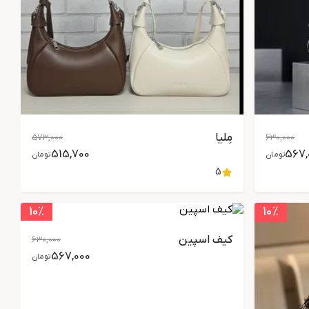
مِلیا
573,000
630,000
515,700
567,
تومان
تومان
5
10
٪
10
٪
کیف اسپین
630,000
567,000
تومان