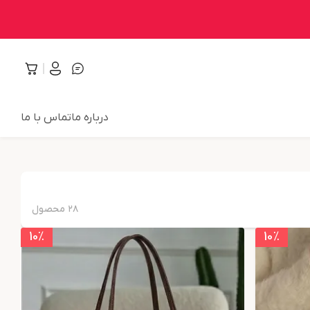
درباره ما
تماس با ما
۲۸
محصول
10
٪
10
٪