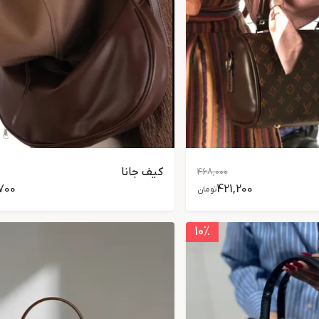
کیف جانا
468,000
700
421,200
تومان
10
٪