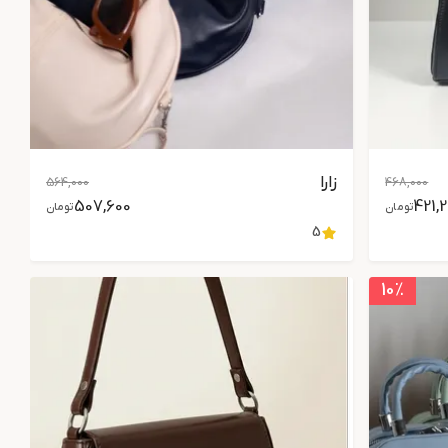
زارا
564,000
468,000
507,600
421,
تومان
تومان
5
10
٪