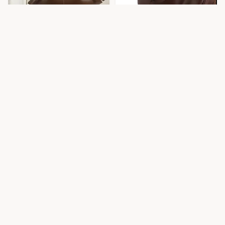
کیف جانا
673,000
سوین
568,000
511,200
605,700
تومان
تومان
10
٪
10
٪
کیف گوچ بند
665,000
کیف میومیو
268,000
241,200
598,500
پهن
تومان
تومان
10
٪
10
٪