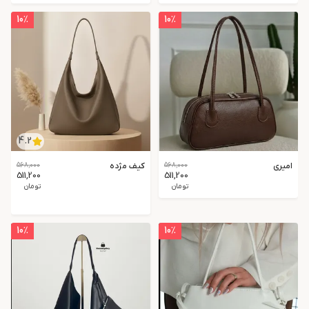
10
٪
10
٪
4.2
امیری
568,000
کیف مژده
568,000
511,200
511,200
تومان
تومان
10
٪
10
٪