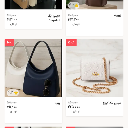
4.2
نغمه
368,000
مینی بک
469,000
422,100
331,200
دیاموند
تومان
تومان
10
٪
50
٪
4.4
مینی بگ‌کوچ
850,000
وینا
568,000
511,200
425,000
تومان
تومان