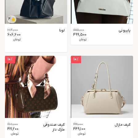
4
پاپیونی
555,000
لونا
674,000
606,600
499,500
تومان
تومان
10
٪
10
٪
کیف مارال
499,000
کیف صندوقی
468,000
421,200
449,100
مارک دار
تومان
تومان