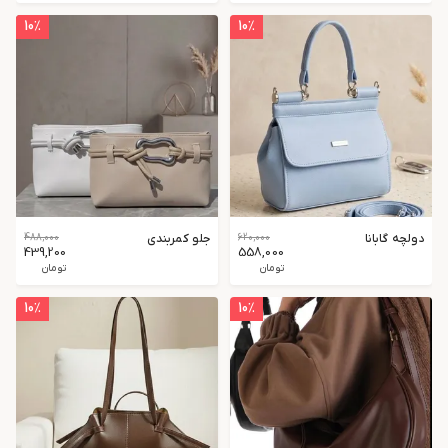
10
٪
10
٪
دولچه گابانا
620,000
جلو کمربندی
488,000
439,200
558,000
تومان
تومان
10
٪
10
٪