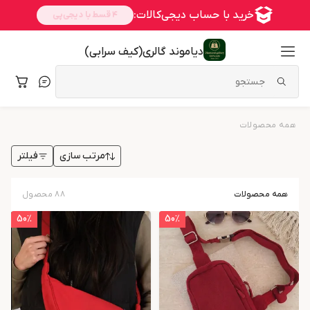
دیاموند گالری(کیف سرابی)
همه محصولات
فیلتر
مرتب سازی
همه محصولات
۸۸
محصول
50
٪
50
٪