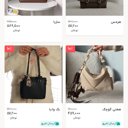
4.8
هرمس
568,000
ساریا
655,000
589,500
511,200
تومان
تومان
10
٪
10
٪
هفتی گوچگ
510,000
بگ ولیا
568,000
511,200
459,000
تومان
تومان
ارسال امروز
ارسال امروز