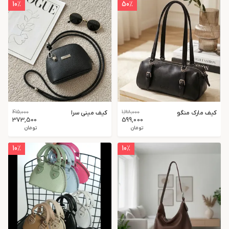
10
٪
50
٪
کیف مارک منگو
1,198,000
کیف مینی سرا
415,000
373,500
599,000
تومان
تومان
10
٪
10
٪