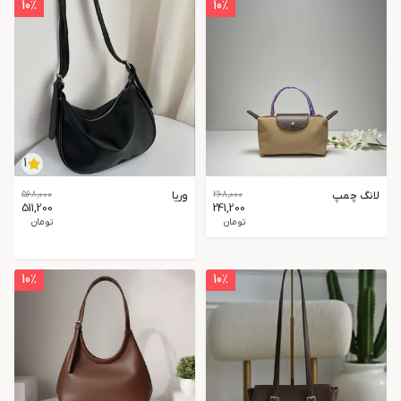
10
٪
10
٪
1
لانگ چمپ
268,000
وریا
568,000
511,200
241,200
تومان
تومان
10
٪
10
٪