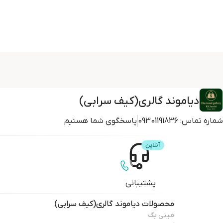
دیاموند گالری(کیف سرابی)
شماره تماس:
09301191836
پاسخگوی شما هستیم
پشتیبانی
محصولات
دیاموند گالری(کیف سرابی)
مینی بگ