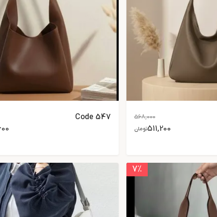
Code 547
568,000
600
511,200
تومان
7
٪