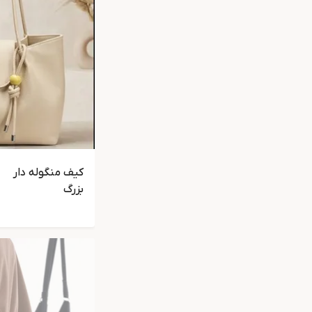
کیف منگوله دار
بزرگ