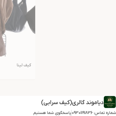
کیف لینا
دیاموند گالری(کیف سرابی)
شماره تماس:
09301191836
پاسخگوی شما هستیم