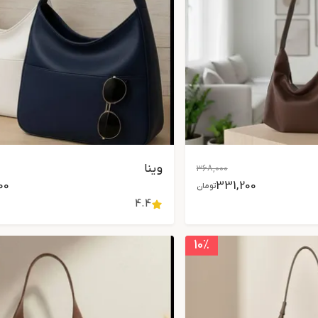
وینا
368,000
00
331,200
تومان
4.4
10
٪