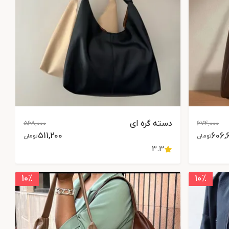
دسته گره ای
568,000
674,000
511,200
606,
تومان
تومان
3.3
10
٪
10
٪