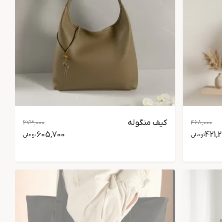
کیف منگوله
673,000
468,000
605,700
421,
تومان
تومان