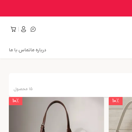
درباره ما
تماس با ما
۱۵
محصول
10
٪
10
٪