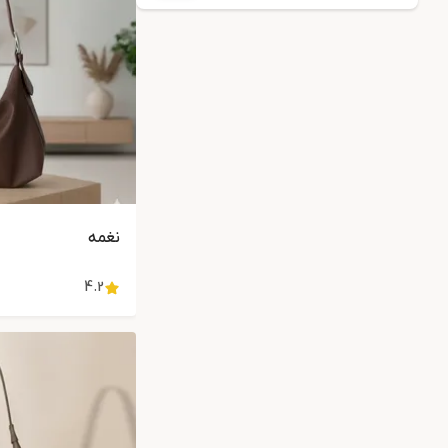
نغمه
4.2