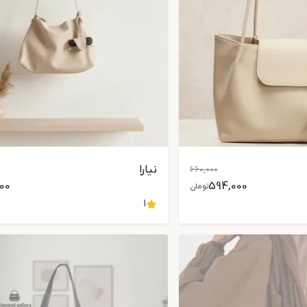
نیارا
660,000
200
594,000
تومان
1