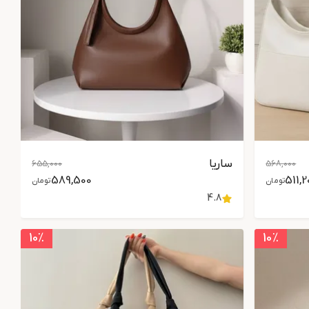
ساریا
655,000
568,000
589,500
511,2
تومان
تومان
4.8
10
٪
10
٪