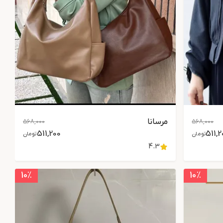
مرسانا
568,000
568,000
511,200
511,2
تومان
تومان
4.3
10
٪
10
٪