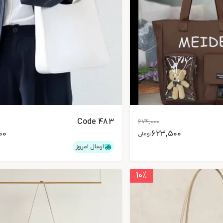
Code 483
674,000
00
623,500
تومان
ارسال امروز
10
٪