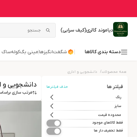
دیاموند گالری(کیف سرابی)
دسته بندی کالاها
شگفت‌انگیزها
مینی بگ
کوله
ساک ب
/
همه محصولات
دانشجویی و اداری
دانشجویی و ا
فیلتر ها
حذف فیلترها
مرتب سازی براسا
رنگ
سایز
محدوده قیمت
فقط کالاهای موجود
فقط تخفیف دار ها